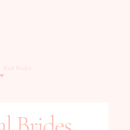
Real Brides
l Brides